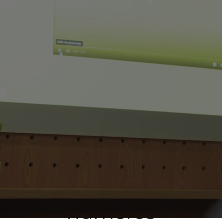
evolución digital de las organizaciones
del mundo. Al ser parte de nuestro
equipo estarás en una cultura abierta,
flexible y colaborativa. Somos una
empresa inclusiva y multicultural, que
te permitirá trabajar en un equipo
global, con más de 10 nacionalidades.
Nuestro impacto en
números