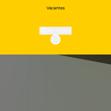
Vacantes
Ver video
Más contenido
¡Bienvenido, futuro
Happener!
En Apiux trabajamos para impulsar la