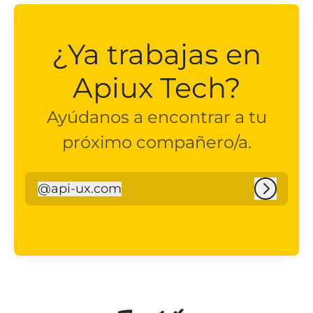
¿Ya trabajas en
Apiux Tech?
Ayúdanos a encontrar a tu
próximo compañero/a.
@
api-ux.com
api-ux.com
Iniciar 